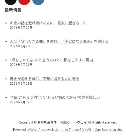
最新情報
お金の話を避け続けた人に、最後に起きること
2026年2月25日
人は『安心できる嘘』を選び、『不安になる真実』を避ける
2026年2月23日
“損をしたくない”と思う人ほど、損をしやすい理由
2026年2月21日
貯金が増えるほど、不安が増える人の特徴
2026年2月19日
年金は“もらう前”より“もらい始めてから”の方が難しい
2026年2月17日
Copyright © 保険年金マネー相談ゲートウェイ All Rights Reserved.
Powered by
WordPress
with
Lightning Theme
&
VK All in One Expansion Unit