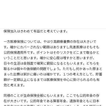
まず保険とは、自分の力ではまずカバーすることができないアク
シデントのために入るものだと考えています。その際たる例が自動
車保険。億単位の賠償金はなかなか払えるものではなく、一方で
そんなにしょっちゅう起きる事案でもない。このようなケースに
保険加入はきわめて有益だと考えています。
一方医療保険については、やはり高額療養費の存在は大きいで
す。確かにカバーされない範囲はありますし先進医療はそもそも
公的保険適用外です。ポイントはそのリスクをどこまで取るかと
いうことだと思います。確かに安心度は増すかと思いますが、
日々の生活は金銭面で確実に窮屈になるともいえます。どちらを
取るかは個々の価値観の問題でしょう。ただもし何かあった際まと
まった出費は家計に痛いのは確かです。１つの考え方として、貯蓄
額が一定額以上になるまでは医療保険を中心に掛けられるのも有
効と考えます。
同様のことが生命保険全般にもいえます。ここでも公的年金の存
在が大きいです。公的年金である障害年金、遺族年金ともに日本