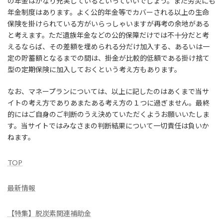
の年金はかなり充実しているといっていいでしょう。また労災にも
年金制度はあります。よく公的年金等でカバーされる以上の生命
保険を掛けられている方がいらっしゃいますが再考の余地がある
と考えます。ただ遺族年金などの公的保障だけでは不十分だと考
えるならば、その差額を埋められる分だけ加入する、あるいは一
定の貯蓄額となるまでの間は、掛金が比較的低額である掛け捨て
型の定期保険に加入しておくという考え方もあります。
なお、マネープランについては、以上に記したのはあくまで当サ
イトの考え方でありあまたある考え方の１つに過ぎません。最終
的にはご自身のご判断のうえ決めていただくようお願いいたしま
す。当サイトではみなさまの判断結果について一切責任は負いか
ねます。
TOP
最新情報
【特集】脱炭素関連補助金