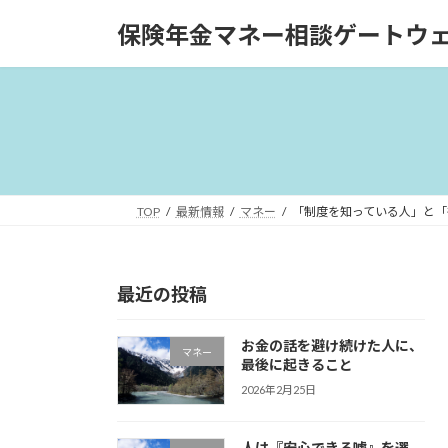
コ
ナ
保険年金マネー相談ゲートウ
ン
ビ
テ
ゲ
ン
ー
ツ
シ
へ
ョ
ス
ン
キ
に
ッ
移
TOP
最新情報
マネー
「制度を知っている人」と「
プ
動
最近の投稿
お金の話を避け続けた人に、
マネー
最後に起きること
2026年2月25日
人は『安心できる嘘』を選