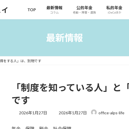
最新情報
公的年金
私的年金
ェイ
TOP
コラム
老齢・障害・遺族
iDeCoほか
最新情報
得をする人」は、別物です
「制度を知っている人」と
です
最
2026年1月27日
2026年1月27日
office-alps-life
終
更
年金、保険、税金、社会保障。
新