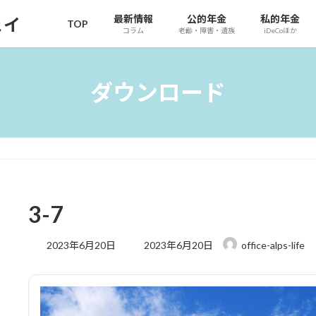
最新情報
公的年金
私的年金
ェイ
TOP
コラム
老齢・障害・遺族
iDeCoほか
ダウンロード
3-7
最
2023年6月20日
2023年6月20日
office-alps-life
終
更
新
日
時