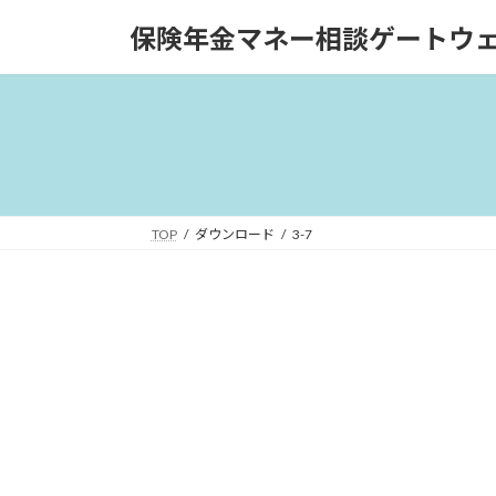
コ
ナ
保険年金マネー相談ゲートウ
ン
ビ
テ
ゲ
ン
ー
ツ
シ
へ
ョ
ス
ン
キ
に
ッ
移
TOP
ダウンロード
3-7
プ
動