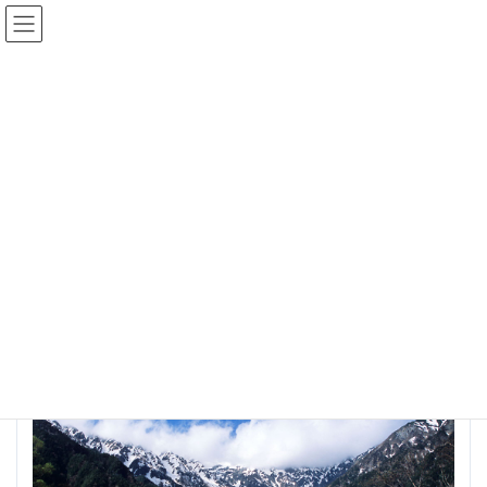
コ
ナ
保険年金マネー相談ゲートウェイ
ン
ビ
テ
ゲ
ン
ー
ツ
シ
ダウンロード
へ
ョ
ス
ン
キ
に
ッ
移
TOP
ダウンロード
3-67
プ
動
3-67
最
2023年7月1日
2023年7月1日
office-alps-life
終
更
新
日
時
: