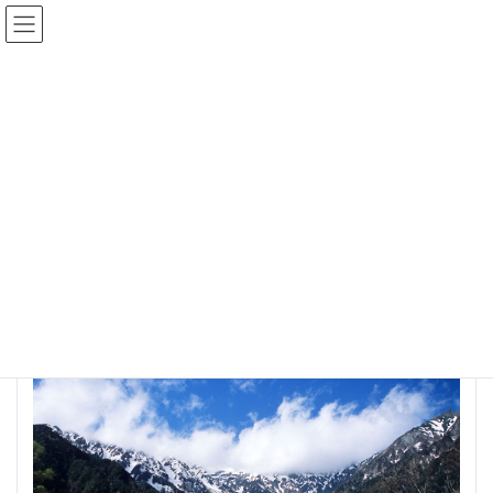
コ
ナ
保険年金マネー相談ゲートウェイ
ン
ビ
テ
ゲ
ン
ー
ツ
シ
ダウンロード
へ
ョ
ス
ン
キ
に
ッ
移
TOP
ダウンロード
3-33
プ
動
3-33
最
2023年6月20日
2023年6月20日
office-alps-life
終
更
新
日
時
: