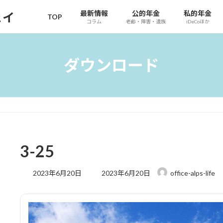
最新情報
公的年金
私的年金
ェイ
TOP
コラム
老齢・障害・遺族
iDeCoほか
ダウンロード
3-25
最
2023年6月20日
2023年6月20日
office-alps-life
終
更
新
日
時