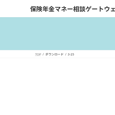
コ
ナ
保険年金マネー相談ゲートウ
ン
ビ
テ
ゲ
ン
ー
ツ
シ
へ
ョ
ス
ン
キ
に
ッ
移
TOP
ダウンロード
3-25
プ
動